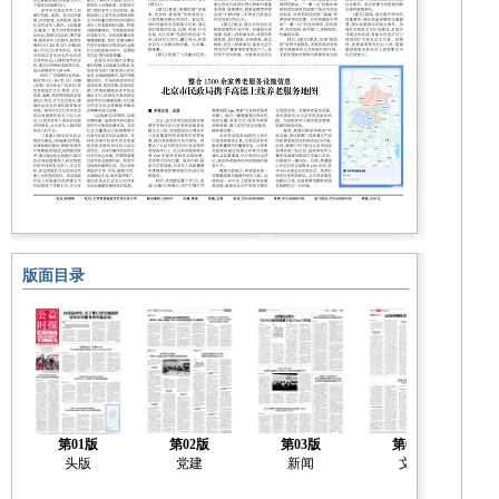
版面目录
第01版
第02版
第03版
第04版
头版
党建
新闻
文化