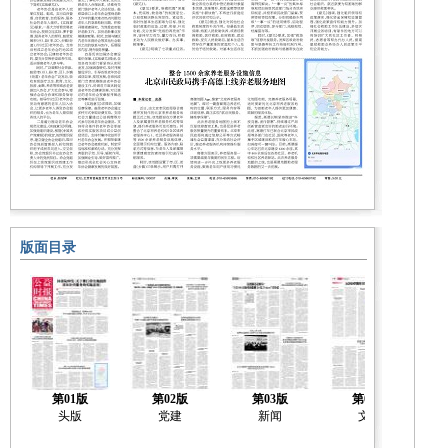
版面目录
第01版
第02版
第03版
第04版
头版
党建
新闻
文化