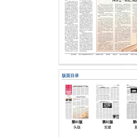
版面目录
第01版
第02版
第
头版
党建