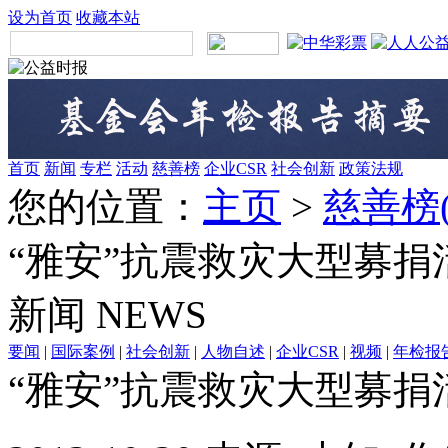
设为首页
收藏本站
首页
新闻
专栏
活动
慈善榜
企业CSR
社会创新
政策法规
您的位置：
主页
>
慈善榜
“雅安”抗震救灾大型募
新闻
NEWS
要闻
|
国际案例
|
社会创新
|
人物自述
|
企业CSR
|
视频
|
年检报
“雅安”抗震救灾大型募