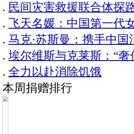
.
民间灾害救援联合体探
.
飞天名媛：中国第一代
.
马克·苏斯曼：携手中国
.
埃尔维斯与克莱斯：“奢
.
全力以赴消除饥饿
本周捐赠排行