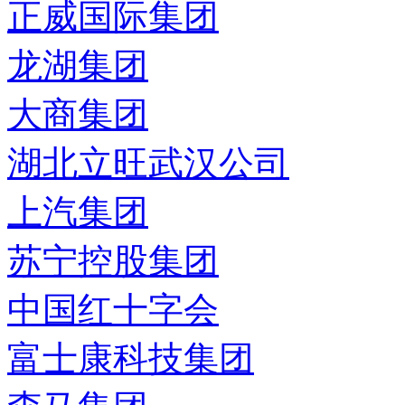
正威国际集团
龙湖集团
大商集团
湖北立旺武汉公司
上汽集团
苏宁控股集团
中国红十字会
富士康科技集团