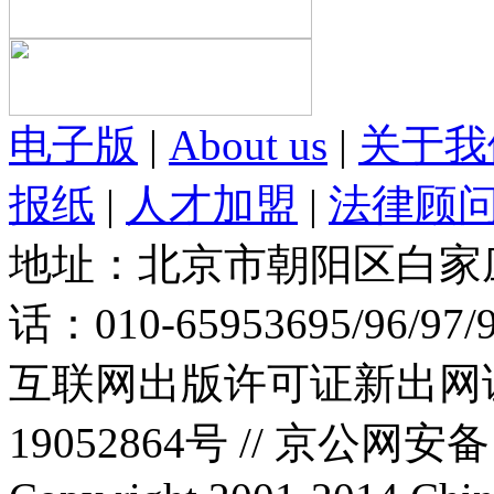
电子版
|
About us
|
关于我
报纸
|
人才加盟
|
法律顾
地址：北京市朝阳区白家庄路
话：010-65953695/96/97
互联网出版许可证新出网证(
19052864号 //
京公网安备：1