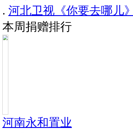
.
河北卫视《你要去哪儿》
本周捐赠排行
河南永和置业