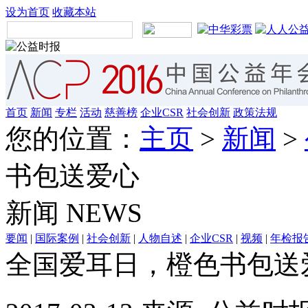
设为首页
收藏本站
首页
新闻
专栏
活动
慈善榜
企业CSR
社会创新
政策法规
您的位置：
主页
>
新闻
>
书包送爱心
新闻
NEWS
要闻
|
国际案例
|
社会创新
|
人物自述
|
企业CSR
|
视频
|
年检报
全国爱耳日，橙色书包送