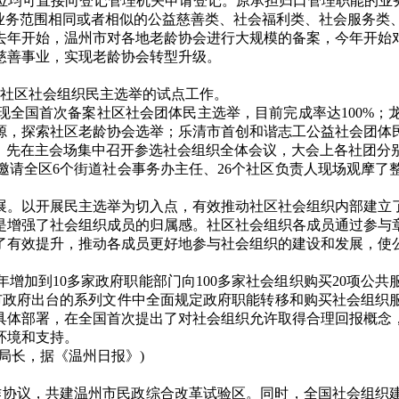
位均可直接向登记管理机关申请登记。原承担归口管理职能的业务
上业务范围相同或者相似的公益慈善类、社会福利类、社会服务类
去年开始，温州市对各地老龄协会进行大规模的备案，今年开始
慈善事业，实现老龄协会转型升级。
了社区社会组织民主选举的试点工作。
现全国首次备案社区社会团体民主选举，目前完成率达100%；
源，探索社区老龄协会选举；乐清市首创和谐志工公益社会团体
式。先在主会场集中召开参选社会组织全体会议，大会上各社团分
邀请全区6个街道社会事务办主任、26个社区负责人现场观摩了
展。以开展民主选举为切入点，有效推动社区社会组织内部建立
是增强了社会组织成员的归属感。社区社会组织各成员通过参与
了有效提升，推动各成员更好地参与社会组织的建设和发展，使
增加到10多家政府职能部门向100多家社会组织购买20项公
市政府出台的系列文件中全面规定政府职能转移和购买社会组织
具体部署，在全国首次提出了对社会组织允许取得合理回报概念
环境和支持。
局长，据《温州日报》)
署合作协议，共建温州市民政综合改革试验区。同时，全国社会组