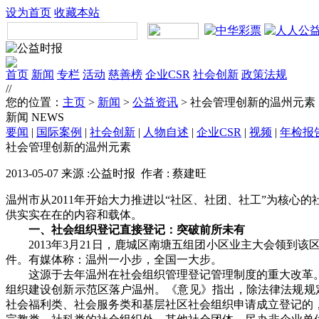
设为首页
收藏本站
首页
新闻
专栏
活动
慈善榜
企业CSR
社会创新
政策法规
//
您的位置：
主页
>
新闻
>
公益资讯
> 社会管理创新的温州元素
新闻
NEWS
要闻
|
国际案例
|
社会创新
|
人物自述
|
企业CSR
|
视频
|
年检报
社会管理创新的温州元素
2013-05-07 来源 :公益时报 作者 : 蔡建旺
温州市从2011年开始大力推进以“社区、社团、社工”为核
供实实在在的内容和载体。
一、社会组织登记直接登记：突破前所未有
2013年3月21日，鹿城区南塘五组团小区业主大会领
件。有媒体称：温州一小步，全国一大步。
这源于去年温州在社会组织管理登记管理制度的重大改革
组织建设创新示范区落户温州。《意见》指出，除法律法规规
社会福利类、社会服务类和基层社区社会组织申请成立登记的