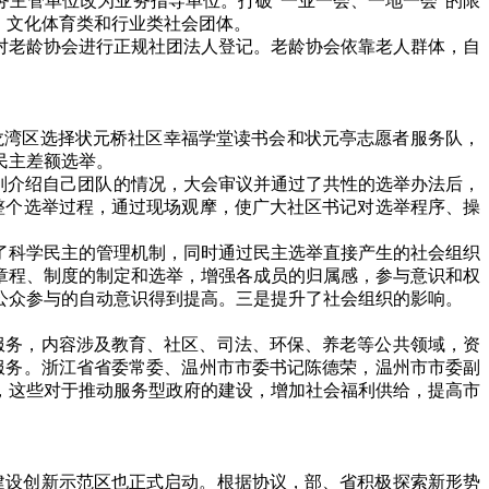
主管单位改为业务指导单位。打破“一业一会、一地一会”的限
、文化体育类和行业类社会团体。
对老龄协会进行正规社团法人登记。老龄协会依靠老人群体，自
龙湾区选择状元桥社区幸福学堂读书会和状元亭志愿者服务队，
民主差额选举。
别介绍自己团队的情况，大会审议并通过了共性的选举办法后，
整个选举过程，通过现场观摩，使广大社区书记对选举程序、操
了科学民主的管理机制，同时通过民主选举直接产生的社会组织
章程、制度的制定和选举，增强各成员的归属感，参与意识和权
公众参与的自动意识得到提高。三是提升了社会组织的影响。
共服务，内容涉及教育、社区、司法、环保、养老等公共领域，资
服务。浙江省省委常委、温州市市委书记陈德荣，温州市市委副
，这些对于推动服务型政府的建设，增加社会福利供给，提高市
织建设创新示范区也正式启动。根据协议，部、省积极探索新形势