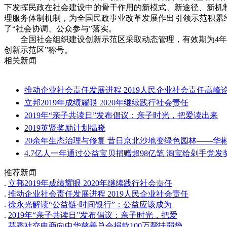
下发挥民政在社会建设中的骨干作用的新模式、新途径、新机
理服务体制机制，为全国民政事业改革发展作出引领示范积累
了“社会协调、公众参与”落实。
全国社会组织建设创新示范区采取动态管理，有效期为4
创新示范区”称号。
相关新闻
推动企业社会责任发展进程 2019人民企业社会责任高峰
立邦2019年成绩耀眼 2020年继续践行社会责任
2019年“亲子共读日”发布倡议：亲子时光，把爱读出来
2019英贤奖励计划揭晓
20余年生态治理与修复 昔日京北沙地变绿色园林——华
4.7亿人一年通过公益宝贝捐赠超98亿笔 淘宝给剁手党发
推荐新闻
.
立邦2019年成绩耀眼 2020年继续践行社会责任
.
推动企业社会责任发展进程 2019人民企业社会责任
.
徐永光解读“公益链·时间银行”：公益应该成为
.
2019年“亲子共读日”发布倡议：亲子时光，把爱
.
芬香社交电商向中华慈善总会捐款100万帮扶弱势