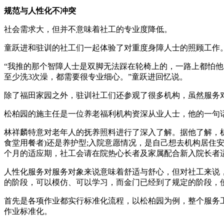
规范与人性化不冲突
社会需求大，但并不意味着社工的专业度降低。
童跃进和驻训的社工们一起体验了对重度身障人士的照顾工作。
“我推的那个智障人士是双脚无法踩在轮椅上的，一路上都怕
至少洗3次澡，都需要很专业细心。”童跃进回忆说。
除了福田家园之外，驻训社工们还参观了很多机构，虽然服务
松柏园的施主任是一位养老福利机构资深从业人士，他的一句
林祥麟特意对老年人的抚养照料进行了深入了解。据他了解，
食堂用餐者)还是养护型;入院意愿情况，是自己想去机构居住
个月的适应期，社工会请在院热心长者及家属配合新入院长者
人性化服务对服务对象来说意味着舒适与舒心，但对社工来说
的阶段，可以模仿、可以学习，而金门已经到了规定的阶段，
首先是各项作业都实行标准化流程，以松柏园为例，整个服务工
作业标准化。