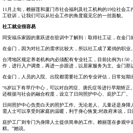
11月上旬，赖丽莲和厦门市社会福利及社工机构的19位社会
工驻训，让我们可以从社会工作的角度窥见它的一丝面貌。
社工就业很容易
同安福乐家园的童跃进在驻训中了解到：取得社工证，在金门
在金门，因为对社工的需求比较大，所以社工成了紧俏的职业
台湾地区规定养老机构内必须配有专业社工，目前比例为1:50
作，进行入户调查，再进一步跟进，以居家服务为主。金门那
在金门，人员的入院、出院都需要社工的专业评估，日常短期
“6岁以下有早疗中心，可以对自闭症、唐氏症等进行早期矫正。
还根据与社会的融合程度，设立了日间照护中心、庇护工厂。
日间照护中心负责白天的照护工作。无论老人、儿童还是身障
需人士可以享受到家庭的温暖，利于身心恢复;对政府来说，
庇护工厂则专门为身障人士提供简单的工作。赖丽莲在参观中遇
糕。”她说。