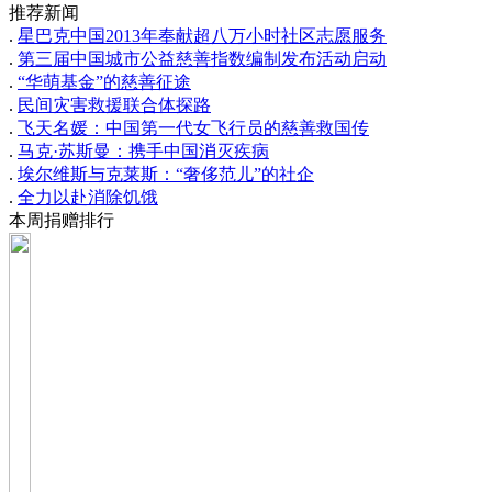
推荐新闻
.
星巴克中国2013年奉献超八万小时社区志愿服务
.
第三届中国城市公益慈善指数编制发布活动启动
.
“华萌基金”的慈善征途
.
民间灾害救援联合体探路
.
飞天名媛：中国第一代女飞行员的慈善救国传
.
马克·苏斯曼：携手中国消灭疾病
.
埃尔维斯与克莱斯：“奢侈范儿”的社企
.
全力以赴消除饥饿
本周捐赠排行