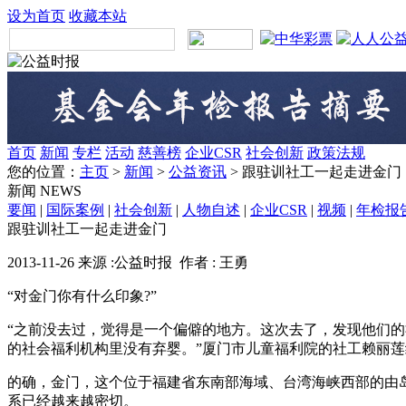
设为首页
收藏本站
首页
新闻
专栏
活动
慈善榜
企业CSR
社会创新
政策法规
您的位置：
主页
>
新闻
>
公益资讯
> 跟驻训社工一起走进金门
新闻
NEWS
要闻
|
国际案例
|
社会创新
|
人物自述
|
企业CSR
|
视频
|
年检报
跟驻训社工一起走进金门
2013-11-26 来源 :公益时报 作者 : 王勇
“对金门你有什么印象?”
“之前没去过，觉得是一个偏僻的地方。这次去了，发现他们
的社会福利机构里没有弃婴。”厦门市儿童福利院的社工赖丽
的确，金门，这个位于福建省东南部海域、台湾海峡西部的由
系已经越来越密切。