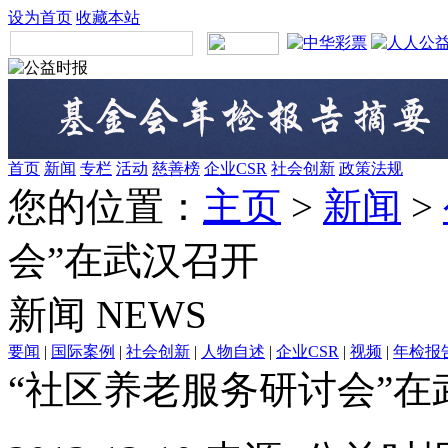
设为首页
收藏本站
首页
新闻
专栏
活动
慈善榜
企业CSR
社会创新
政策法规
您的位置：
主页
>
新闻
>
会”在武汉召开
新闻
NEWS
要闻
|
国际案例
|
社会创新
|
人物自述
|
企业CSR
|
视频
|
年检报
“社区养老服务研讨会”在