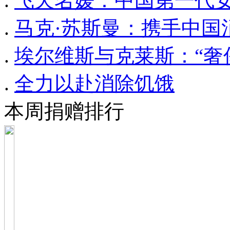
.
飞天名媛：中国第一代
.
马克·苏斯曼：携手中国
.
埃尔维斯与克莱斯：“奢
.
全力以赴消除饥饿
本周捐赠排行