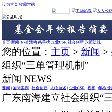
设为首页
收藏本站
首页
新闻
专栏
活动
慈善榜
企业CSR
社会创新
政策法规
您的位置：
主页
>
新闻
>
组织“三单管理机制”
新闻
NEWS
要闻
|
国际案例
|
社会创新
|
人物自述
|
企业CSR
|
视频
|
年检报
广东南海建立社会组织“三