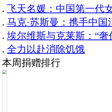
.
飞天名媛：中国第一代
.
马克·苏斯曼：携手中国
.
埃尔维斯与克莱斯：“奢
.
全力以赴消除饥饿
本周捐赠排行