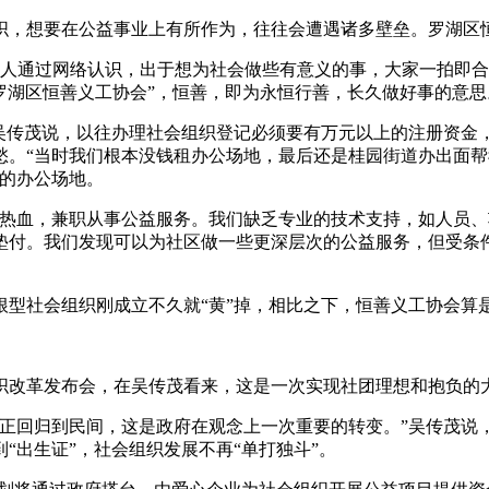
织，想要在公益事业上有所作为，往往会遭遇诸多壁垒。罗湖区
年轻人通过网络认识，出于想为社会做些有意义的事，大家一拍即
“罗湖区恒善义工协会”，恒善，即为永恒行善，长久做好事的意思
”吴传茂说，以往办理社会组织登记必须要有万元以上的注册资金
愁。“当时我们根本没钱租办公场地，最后还是桂园街道办出面
门的办公场地。
腔热血，兼职从事公益服务。我们缺乏专业的技术支持，如人员、
垫付。我们发现可以为社区做一些更深层次的公益服务，但受条
根型社会组织刚成立不久就“黄”掉，相比之下，恒善义工协会算
织改革发布会，在吴传茂看来，这是一次实现社团理想和抱负的
真正回归到民间，这是政府在观念上一次重要的转变。”吴传茂说
“出生证”，社会组织发展不再“单打独斗”。