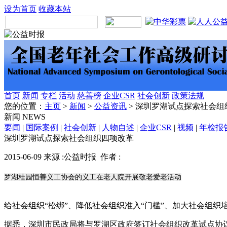
设为首页
收藏本站
首页
新闻
专栏
活动
慈善榜
企业CSR
社会创新
政策法规
您的位置：
主页
>
新闻
>
公益资讯
> 深圳罗湖试点探索社会组
新闻
NEWS
要闻
|
国际案例
|
社会创新
|
人物自述
|
企业CSR
|
视频
|
年检报
深圳罗湖试点探索社会组织四项改革
2015-06-09 来源 :公益时报 作者 :
罗湖桂园恒善义工协会的义工在老人院开展敬老爱老活动
给社会组织“松绑”、降低社会组织准入“门槛”、加大社会组
据悉，深圳市民政局将与罗湖区政府签订社会组织改革试点协