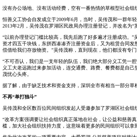
没有办公场地、没有活动经费，空有一番热情的草根型社会组
恒善义工协会自发成立于2009年6月，当时，吴传茂和一群
2013年2月，吴传茂在罗湖区民政局办理注册登记，并改名为
“以前办理登记门槛比较高，我先后跑了好多遍才注册成功。
资才四五千块钱，东拼西凑凑齐注册资金后，又为租赁合同发
偿借给我们存放物资。”吴传茂称，直到现在，他们都没有专
“不可否认，我们是一支年轻的队伍，我们绝大部分义工凭一
义工大老远跑过来参加活动，连交通费、路费、餐费都是自己
茂忧心头疼。
据了解，由于缺乏技术和资金支持，深圳全市有相当一部分草
不再“单打独斗”
吴传茂和全区数百位民间组织发起人受邀参加了罗湖区社会组
“改革方案强调要让社会组织真正落地在社会，让公益和慈善
槛，加大社会组织扶持力度，这意味着更多的民间组织可以拿到