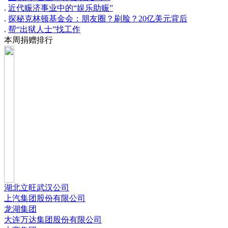
.
近代赈济事业中的“娱乐助赈”
.
探秘克林顿基金会：朋友圈？刷脸？20亿美元背后
.
帮“出狱人士”找工作
本周捐赠排行
湖北立旺武汉公司
上汽集团股份有限公司
龙湖集团
大连万达集团股份有限公司