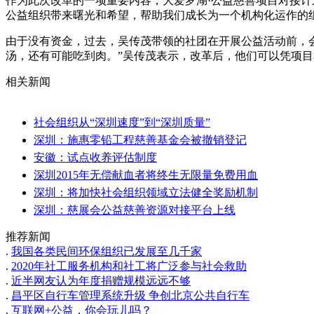
作为此次改革的一项重要内容，大爱罗湖·公益慈善项目对接
公益组织带来曙光和希望，帮助我们成长为一个机构化运作的
由于没有资金，过去，吴传茂带领的社团在开展公益活动前，会
汤，还有可能吃到肉。”吴传茂表示，改革后，他们可以凭项目
相关新闻
社会组织从“深圳速度”到“深圳质量”
深圳：施惠零铅工程慈善基金会被撤销登记
安徽：试点收养评估制度
深圳2015年无偿献血者将终生无限量免费用血
深圳：将加快社会组织领域立法健全奖励机制
深圳：慈展会公益慈善资源对接平台上线
推荐新闻
.
我国各类民间环保组织已发展至几千家
.
2020年社工服务机构和社工将广泛参与社会救助
.
近半网友认为年度捐赠规模远远不够
.
昌平区自行车管理系统升级 争创北京公共自行车
.
互联网+公益，你会玩儿吗？