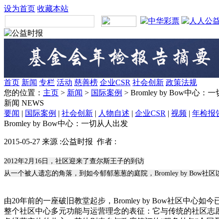
设为首页
收藏本站
首页
新闻
专栏
活动
慈善榜
企业CSR
社会创新
政策法规
您的位置：
主页
>
新闻
>
国际案例
> Bromley by Bow中心
新闻
NEWS
要闻
|
国际案例
|
社会创新
|
人物自述
|
企业CSR
|
视频
|
年检报
Bromley by Bow中心：一切从人出发
2015-05-27 来源 :公益时报 作者 :
2012年2月16日，社区迎来了查尔斯王子的到访
从一个被人遗忘的角落，到如今郁郁葱葱的庭院，Bromley by Bow
由20年前的一座破旧教堂起步，Bromley by Bow社
整个社区中心多元功能与运营理念的表征：它与传统的社区志愿服