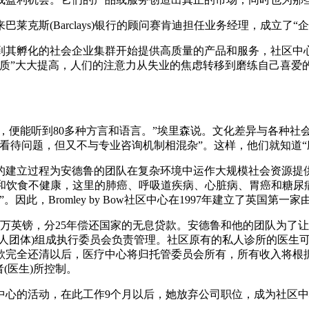
克斯(Barclays)银行的顾问赛肯迪担任业务经理，成立了
到其孵化的社会企业集群开始提供高质量的产品和服务，社区中
潜质”大大提高，人们的注意力从失业的焦虑转移到磨练自己喜爱
步行15分钟，便能听到80多种方言和语言。”埃里森说。文化差异与
看待问题，但又不与专业咨询机制相混杂”。这样，他们就知道“应
的建立过程为安德鲁的团队在复杂环境中运作大规模社会资源提
毒和饮食不健康，这里的肺癌、呼吸道疾病、心脏病、胃癌和糖尿
此，Bromley by Bow社区中心在1997年建立了英国第一
0万英镑，分25年偿还国家的无息贷款。安德鲁和他的团队为了
疾人团体)组成执行委员会负责管理。社区原有的私人诊所的医生
款完全还清以后，医疗中心将归托管委员会所有，所有收入将根
(医生)所控制。
区中心的活动，在此工作9个月以后，她放弃公司职位，成为社区