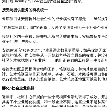
为日后Bromley by Bow社区的“社会企业群”雏形。
接受与提供服务的有机统一
餐馆项目让安德鲁对社会企业的成长模式有了感觉——虽然没
“在教堂里建幼儿园”的创举，反映了安德鲁作为一个社会企业
接到社区内一家孤儿院兼托儿所的入驻请求后，安德鲁反复考
孩子们进行户外活动。
安德鲁深谙“服务之道”：“质量远比数量更重要，如果你给无
成就的循环。而安德鲁从一开始就坚持设立最高的标准，并没
社区艺术家找到了“专业感”——他们正在做的工程是一件真正
餐馆为社区居民提供食物和工作、培训机会，并为其他项目的员
计、艺术培训及制作彩色玻璃、瓷砖、石雕、木雕等可供出售
执行官埃里森、财务总监唐纳德、艺术总监圣地亚哥以及其他
孵化“社会企业集群”
近年来，社区中心开展的一些小规模商业活动取得了成效。开
具备了小企业孵化功能。和一般企业不同，这些企业不是从某
求，完全是从参与者的兴趣、热忱和技能出发，后来逐步发展