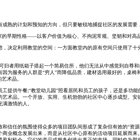
有成熟的计划和预知的方向，但只要敏锐地捕捉社区的发展需要
家的早期性格——以客户价值为核心、不拘泥常规、坚韧和对高
虑，决定利用教堂的空间：一方面教堂内的原有空间只使用了十分
家可归者用纸箱子搭起一个简易住所，他们无法从中感觉到自尊和
有因为服务的人群是“穷人”而降低品质，建材选用最好的，桌椅
的艺术品。
工提供午餐;“教堂幼儿园”照看居民和员工的孩子，还是多功能
的艺术品。一个开放、实用、生机勃勃的社区中心逐步成型。安
充满激情的人。
放和信任的氛围使得众多的项目团队间形成了复杂但有效的“资源
个商业概念发展出来，而是从社区中心原有的活动项目延展而来
成盈利机会。它们的产品或服务创造出真正的市场，同时也为那