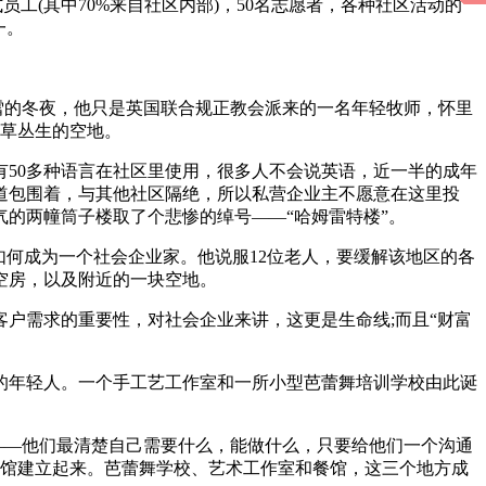
工(其中70%来自社区内部)，50名志愿者，各种社区活动的
一。
4年一个飘雪的冬夜，他只是英国联合规正教会派来的一名年轻牧师，怀里
荒草丛生的空地。
50多种语言在社区里使用，很多人不会说英语，近一半的成年
道包围着，与其他社区隔绝，所以私营企业主不愿意在这里投
气的两幢筒子楼取了个悲惨的绰号——“哈姆雷特楼”。
如何成为一个社会企业家。他说服12位老人，要缓解该地区的各
空房，以及附近的一块空地。
户需求的重要性，对社会企业来讲，这更是生命线;而且“财富
的年轻人。一个手工艺工作室和一所小型芭蕾舞培训学校由此诞
样——他们最清楚自己需要什么，能做什么，只要给他们一个沟通
小餐馆建立起来。芭蕾舞学校、艺术工作室和餐馆，这三个地方成