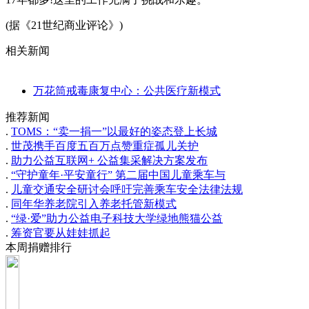
(据《21世纪商业评论》)
相关新闻
万花筒戒毒康复中心：公共医疗新模式
推荐新闻
.
TOMS：“卖一捐一”以最好的姿态登上长城
.
世茂携手百度五百万点赞重症孤儿关护
.
助力公益互联网+ 公益集采解决方案发布
.
“守护童年·平安童行” 第二届中国儿童乘车与
.
儿童交通安全研讨会呼吁完善乘车安全法律法规
.
同年华养老院引入养老托管新模式
.
“绿·爱”助力公益电子科技大学绿地熊猫公益
.
筹资官要从娃娃抓起
本周捐赠排行