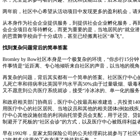
两年前，社区中心希望从活动项目中发现更多的盈利机会，请来巴莱
从本身作为社会企业提供服务，到提供社会企业孵化服务，再
会企业项目在等待孵化，而更为重要的是，当地居民的“就业
的芭蕾舞学校由于十分成功，甚至已经搬离社区“单飞”。
找到复杂问题背后的简单答案
Bromley by Bow社区本身是一个极复杂的环境，“你
件事情是“近距离、专心地倾听来自社区的声音，以当地的视角
再复杂的问题，背后其实都有一个简单的答案。社区医疗中心
儿死亡率和得病率比英国平均水平高50%;由于过量吸烟、吸
又不愿意到公共医疗系统就诊，接受“冷冰冰的、单一化的服务”。因
和政府相关部门协商后，医疗中心按最高标准建造，共投资14
用医疗中心的社区居民、当地议员和其他的相关团体(例如残
疗中心其他设施创造的利润由托管委员会支配，用于还贷。贷
制避开了死板的“社区会诊”的方式，以及医疗中心被既得利益者
早在1992年，皇家太阳保险公司的公关经理莉比就参与了社
17年都多!这里的工作充满了挑战和乐趣。”