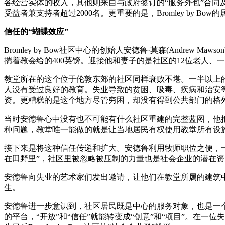
各经营实体的收入，其他则来自与政府签订的“服务外包”合同及
受益者兼支持者超过2000名。更重要的是，Bromley by
信任的“蝴蝶效应”
Bromley by Bow社区中心的创始人安德鲁·莫森(Andr
揣着教会给的400英镑。迎接他和妻子的是社区的12位老人
教堂所在的这个位于伦敦东郊的社区同样衰败不堪。一半以上
人没有受过良好的教育。失业导致的贫困、吸毒、疾病和治安
资。更糟糕的是这个地方尽管穷困，却没有得到公共部门的格外
当时安德鲁心中没有也不可能有什么社区重建的完整蓝图，他把
种问题，教堂唯一能做的就是让当地居民有权使用教堂所有设
接下来是将这种信任传递和扩大。安德鲁利用牧师职位之便，
在田野里”，社区里被忽略被压制的力量也是社会企业的潜在资
安德鲁向失业的艺术家们发出邀请，让他们在教堂所属的建筑
生。
安德鲁进一步意识到，社区居民既是中心的服务对象，也是一个
的平台，“开放”和“信任”就能转变成“创意”和“项目”。在