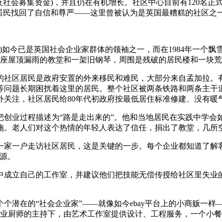
社会募集资金)，并且仍在有机增长。社区中心目前有120名正式员
 Bow的居民找回了自信和尊严——这里曾被认为是英国最糟糕的社区之
ew Mawson)如今已是英国社会企业家群体的领袖之一，而在198
、一座屋顶漏雨的教堂和一架旧钢琴，周围是残破的居民楼和一块
的社区居民是政府安置的外来移民和难民，大部分来自孟加拉。有
等问题长期困扰着这里的居民。整个社区被两条铁路和两条主干
关注，社区居民给80年代初政府按最低居住标准修建、没有暖
创业过程描述为“路是走出来的”。他和当地居民在实践中学会
施。老人们对这个热情的年轻人表达了信任，捐出了教堂，几所
一家一户走访社区居民，这是关键的一步。每个企业都知道了解客
源。
中成立自己的工作室，并建议他们把技能无偿传授给社区里失业
个潜在的“社会企业家”——就像如今ebay平台上的小商贩一
一位失业厨师的主持下，由艺术工作室提供设计、工程服务，一个