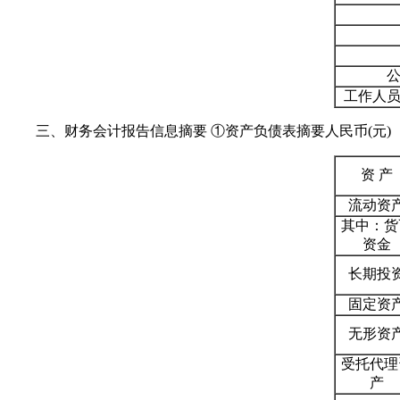
公
工作人员
三、财务会计报告信息摘要 ①资产负债表摘要人民币(元)
资 产
流动资
其中：货
资金
长期投
固定资
无形资
受托代理
产