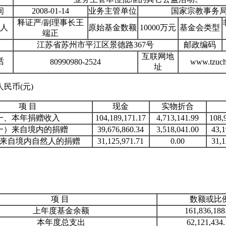
间
2008-01-14
业务主管单位
国家宗教事务
释证严/副理事长王
人
原始基金数额
10000万元
基金会类型
端正
江苏省苏州市平江区景德路367号
邮政编码
互联网地
话
80990980-2524
www.tzuchi
址
民币(元)
项 目
现金
实物折合
一、本年捐赠收入
104,189,171.17
4,713,141.99
108,
一）来自境内的捐赠
39,676,860.34
3,518,041.00
43,1
来自境内自然人的捐赠
31,125,971.71
0.00
31,1
项 目
数额或比
上年度基金余额
161,836,188
本年度总支出
62,121,434.