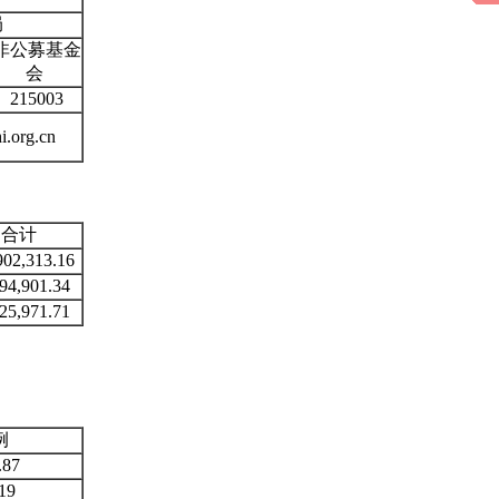
局
非公募基金
会
215003
.org.cn
合计
902,313.16
94,901.34
25,971.71
例
.87
19