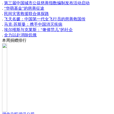
.
第三届中国城市公益慈善指数编制发布活动启动
.
“华萌基金”的慈善征途
.
民间灾害救援联合体探路
.
飞天名媛：中国第一代女飞行员的慈善救国传
.
马克·苏斯曼：携手中国消灭疾病
.
埃尔维斯与克莱斯：“奢侈范儿”的社企
.
全力以赴消除饥饿
本周捐赠排行