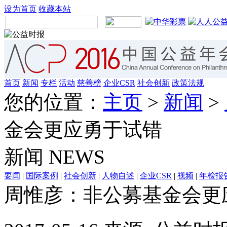
设为首页
收藏本站
首页
新闻
专栏
活动
慈善榜
企业CSR
社会创新
政策法规
您的位置：
主页
>
新闻
>
金会更应勇于试错
新闻
NEWS
要闻
|
国际案例
|
社会创新
|
人物自述
|
企业CSR
|
视频
|
年检报
周惟彦：非公募基金会更