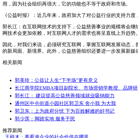
用，因为社会组织再强大，它的功能也不等于政府和市场。
《公益时报》：近几年来，政府加大了对公益行业的支持力度
郭长江：在互联网技术的支持下，公益慈善事业的规模将会继
网技术会更加依赖，对互联网人才的需求也将呈直线上升趋势
因此，对我们来说，必须研究互联网，掌握互联网发展动态，
的新局面、新境界。此外，公益慈善组织还要进一步发展新媒
相关新闻
郭美玲：公益让人生“下半场”更有意义
长江商学院EMBA项目副院长、市场营销学教授、品牌
郭长江： 建议提高公益慈善领域就业吸纳能力
通州区中仓街道小园社区郭卫东 舍小我 为大我
郭卫东：上为政府分忧 下为百姓解难的好书记
郭少莲：脚踏实地 服务于民
推荐新闻
.
王梓木：要看准企业的社会价值在哪里