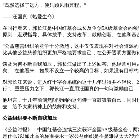
“既然选择了远方，便只顾风雨兼程。”
——汪国真《热爱生命》
在同行看来，郭长江是中国红基会成长及争创5A级基金会的
原则：宏观指导、具体放手、支持改革、鼓励创新。在他和基金会
“公益慈善组织的竞争十分激烈，这不仅仅表现在对社会资源
比其他公益慈善组织更加严格地要求自己，在公开透明方面做
谈及为何不断自我加压，郭长江做出了上述回答。他经常引用古
矣。”在他看来，如果不设立一个较高的目标，如果没有目标
对郭长江来说，进入红十字会系统的这十几年过得并不轻松。2
行”。重重压力之下，郭长江一直用汪国真的一句诗激励自己—
他坦言，十几年前偶然间读到的这句诗一直鼓舞着自己，同时
去，给予大家精神上的鼓舞和支持。
公益组织要不断自我加压
《公益时报》：中国红基会连续三次获评全国5A级基金会，两次
是什么?以如此高的标准要求一家公益组织是不是难度太大?为