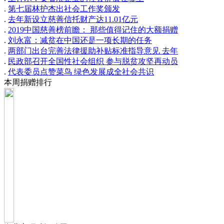
.
第七届林护杰出社会工作奖颁发
.
去年新设立慈善信托财产达11.01亿元
.
2019中国慈善榜前瞻： 那些值得记住的大额捐赠
.
刘永富：减贫在中国还是一项长期的任务
.
两部门出台完善法律援助补贴标准指导意见 去年
.
民政部召开全国性社会组织 参与脱贫攻坚再动员
.
代表委员点赞菜鸟 绿色发展成全社会共识
本周捐赠排行