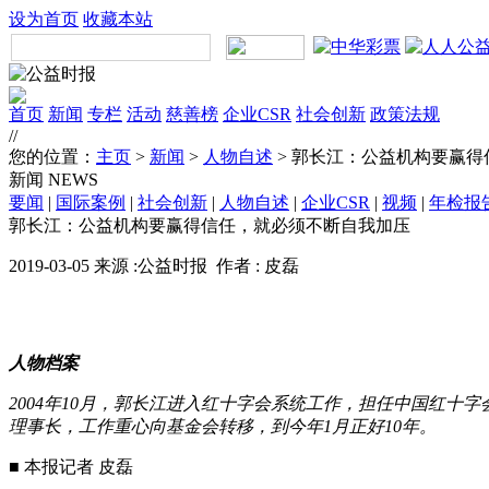
设为首页
收藏本站
首页
新闻
专栏
活动
慈善榜
企业CSR
社会创新
政策法规
//
您的位置：
主页
>
新闻
>
人物自述
> 郭长江：公益机构要赢
新闻
NEWS
要闻
|
国际案例
|
社会创新
|
人物自述
|
企业CSR
|
视频
|
年检报
郭长江：公益机构要赢得信任，就必须不断自我加压
2019-03-05 来源 :公益时报 作者 : 皮磊
人物档案
2004年10月，郭长江进入红十字会系统工作，担任中国红十
理事长，工作重心向基金会转移，到今年1月正好10年。
■ 本报记者 皮磊