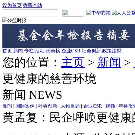
设为首页
收藏本站
首页
新闻
专栏
活动
慈善榜
企业CSR
社会创新
政策法规
您的位置：
主页
>
新闻
>
更健康的慈善环境
新闻
NEWS
要闻
|
国际案例
|
社会创新
|
人物自述
|
企业CSR
|
视频
|
年检报
黄孟复：民企呼唤更健康