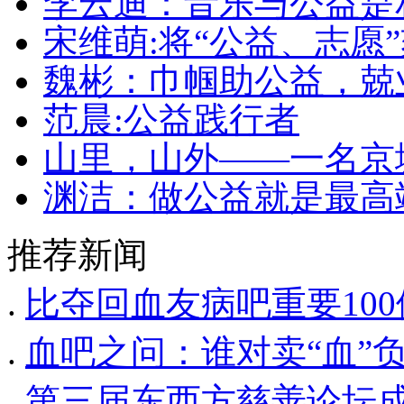
李云迪：音乐与公益是
宋维萌:将“公益、志愿
魏彬：巾帼助公益，兢
范晨:公益践行者
山里，山外——一名京
渊洁：做公益就是最高
推荐新闻
.
比夺回血友病吧重要10
.
血吧之问：谁对卖“血”负
.
第三届东西方慈善论坛