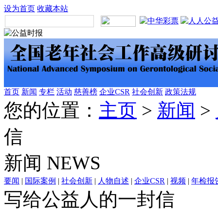
设为首页
收藏本站
首页
新闻
专栏
活动
慈善榜
企业CSR
社会创新
政策法规
您的位置：
主页
>
新闻
>
信
新闻
NEWS
要闻
|
国际案例
|
社会创新
|
人物自述
|
企业CSR
|
视频
|
年检报
写给公益人的一封信