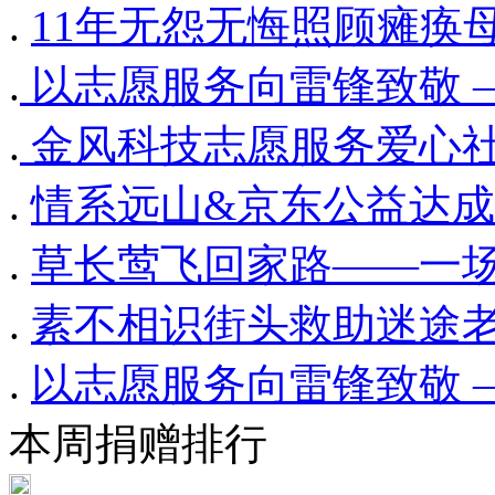
.
11年无怨无悔照顾瘫痪
.
​​ 以志愿服务向雷锋致
.
​​ 金风科技志愿服务爱心
.
情系远山&京东公益达成
.
草长莺飞回家路——一场
.
素不相识街头救助迷途
.
以志愿服务向雷锋致敬 
本周捐赠排行