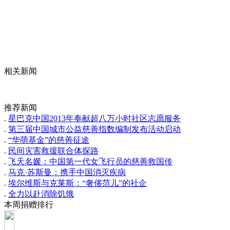
相关新闻
推荐新闻
.
星巴克中国2013年奉献超八万小时社区志愿服务
.
第三届中国城市公益慈善指数编制发布活动启动
.
“华萌基金”的慈善征途
.
民间灾害救援联合体探路
.
飞天名媛：中国第一代女飞行员的慈善救国传
.
马克·苏斯曼：携手中国消灭疾病
.
埃尔维斯与克莱斯：“奢侈范儿”的社企
.
全力以赴消除饥饿
本周捐赠排行