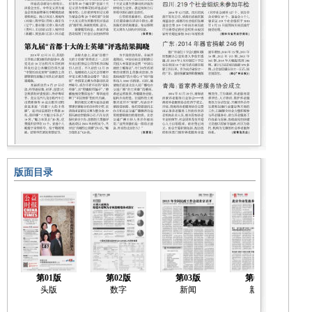
版面目录
第01版
第02版
第03版
第04版
头版
数字
新闻
新闻