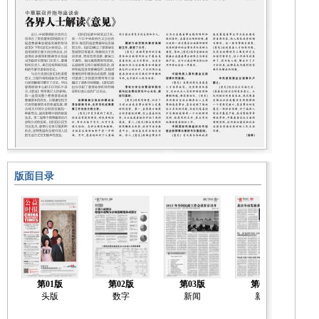
版面目录
第01版
第02版
第03版
第04版
头版
数字
新闻
新闻