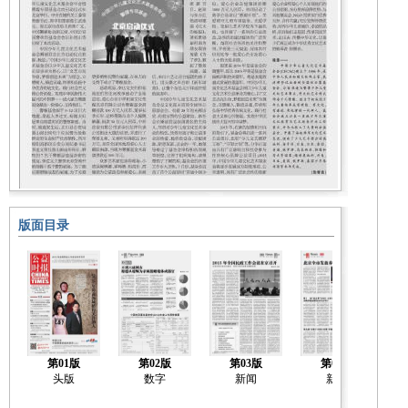
版面目录
第01版
第02版
第03版
第04版
头版
数字
新闻
新闻