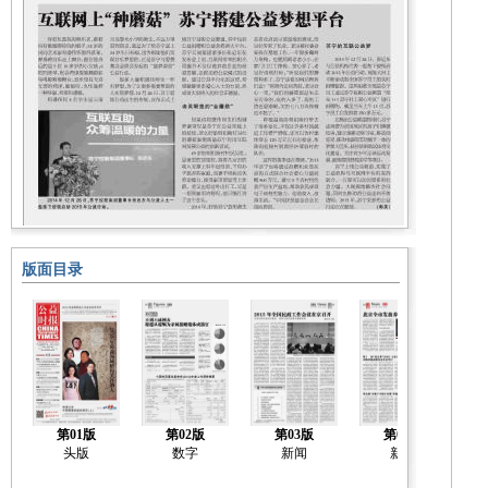
版面目录
第01版
第02版
第03版
第04版
头版
数字
新闻
新闻