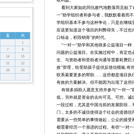
取利益。
看到大家如此同仇敌忾地数落而且贴了诸
一”助学组织者和参与者，我默默看着而不
学组织基本不参与这种争论，只是在继续
应该更知道这个项目的利弊得失，不过也
五
六
口铄金，积毁销骨”的时代。
1
“一对一”助学和其他很多公益项目一样
7
8
问题的公益项目。在实施过程中，肯定也
14
15
生、与资助者和受助者沟通等需要耗费巨大
21
22
效”管理，给受助孩子提供反馈信模板;有
28
29
联系索要更多的帮助……这些都是项目执
有效的方案解决。但不能因为出现了这些
有很多捐助人愿意支持并参与“一对一”
低，另外就是资金的去向可见、可控。诚
一段过程，尤其是中国当前的发展阶段，
门，太多的不诚信使得这个社会的道德信
需要从一些简单的事情做起，公众的接受
都需要经历一个渐进的过程。有些“一对一