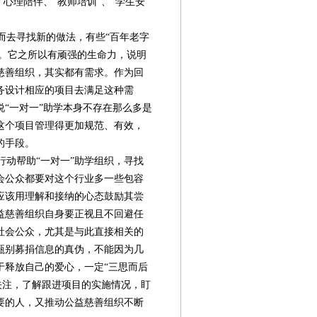
心理陪伴、“教师培训”、“学生安
去寻找新的做法，有些“百年老字
学。它之所以有顽强的生命力，说明
慈善组织，其实都有需求。作为回
务设计相应的项目去满足这种需
“一对一”助学本身不存在那么多是
这个项目管理得更加规范、有效，
的手段。
动帮助“一对一”助学组织，寻找
会公众都要对这个行业多一些包容
应该用理解和接纳的心态鼓励其尝
益慈善组织自身要正视且不回避任
社会公众，尤其是与此直接相关的
甄别募捐信息的真伪，不能因为几
于释放自己的爱心，一定“三思而后
关注，了解跟进项目的实施情况，盯
要的人，又推动公益慈善组织不断