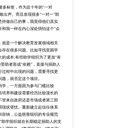
多标签，作为近十年的“一对
敢出声。而且发现很多“一对一”助
坚持做自己的事，我觉得他们其实
许和我一样在内心深处惧怕这个“众
，就是一个解决教育发展领域相关
会存在很多问题。比如寻找贫困学
的成本;有些助学组织为了更加“有
些受助者形成“依赖”，直接与捐助人
行过程中出现的问题，需要寻找更
问题，就否定这个项目。
助学，一方面因为参与门槛比较
信培养和建设需要经历比较漫长的
不管来自政府还是市场或者第三部
用现状堪忧。重新建立起信任体系
和容纳，公益慈善组织的专业规范
”助学组织就在长期稳定捐助人的支