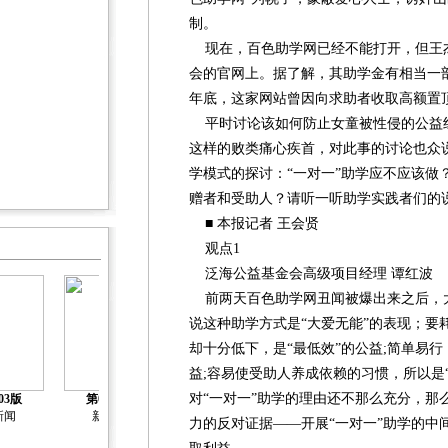
制。
现在，百色助学网已经不能打开，但王
会的官网上。据了解，其助学金有相当一
年底，这家网站曾因向求助者收取高额置
平时讨论该如何防止女童被性侵的公益
这样的败类痛心疾首，对此事的讨论也众说
学模式的探讨：“一对一”助学应不应该做
赠者和受助人？请听一听助学实践者们的
■ 本报记者 王会贤
观点1
泛海公益基金会高级项目经理 谭红波
前两天百色助学网丑闻被爆出来之后，大
说这种助学方式是“大爱无能”的表现；要
却十分低下，是“最低效”的公益;简单易行
益;容易使受助人养成依赖的习惯，所以是
对“一对一”助学的理由还不那么充分，那
03版
第04版
第05版
第06版
第07版
新闻
新闻
新闻
新闻
人物
力的反对证据——开展“一对一”助学的中