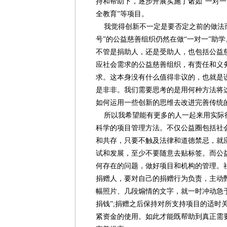
持和帮助下，逐步开展实施了诸如“一对一”
全教育”等项目。
我觉得创新不一定是要否定之前的做法而
号”的公益慈善组织仍然在做“一对一”助
不管是捐助人，还是受助人，也包括公益
应社会需求的公益慈善组织，有责任和义
求。这本身没有什么值得非议的，也就是说
是非非。我们需要思考的是用何种方法将
如何运用一些创新的思维去改进完善传统
所以我希望能有更多的人一起来用实际行
科学的项目管理方法。不仅公益圈包括社
和共存，只要不触及法律和道德禁忌，就
试和发展，至少不要随意去贴标签。而公
何存在的问题，做好项目和机构的管理。
捐赠人，要对自己的捐赠行为负责，主动
幅照片、几段煽情的文字，就一时冲动急
捐钱”;捐赠之后保持对所支持项目的适时
紧资金的使用。如此才能既帮助到真正需