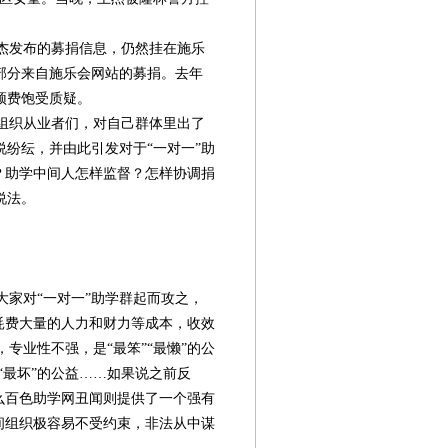
杰发布的募捐信息，仍然挂在施乐
部分来自施乐会网站的募捐。去年
顶费饱受质疑。
组织从业者们，对自己群体里出了
纷纭，并由此引发对于“一对一”助
？助学中间人怎样监督？怎样协调捐
说法。
家对“一对一”助学群起而攻之，
耗费大量的人力和财力等成本，收效
，专业性不强，是“最笨”“最懒”的公
“最坏”的公益……如果说之前反
么百色助学网丑闻则提供了一个强有
第08版
第09版
第10版
第11版
第
封面报道
封面报道
自述
专题
间组织极容易不受约束，非法从中谋