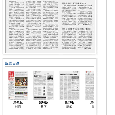
版面目录
第01版
第02版
第03版
第04版
封面
数字
新闻
新闻