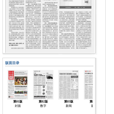
版面目录
第01版
第02版
第03版
第04版
封面
数字
新闻
新闻