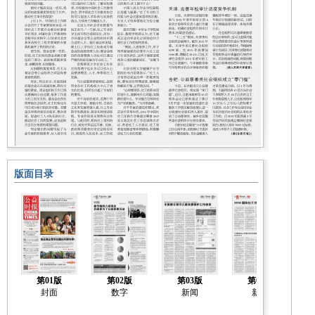
版面目录
第01版
第02版
第03版
第04版
封面
数字
新闻
新闻