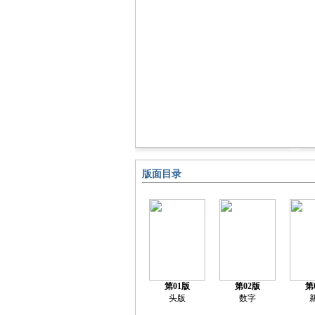
版面目录
第01版
第02版
第
头版
数字