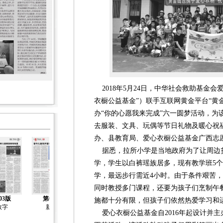
2018年5月24日，中华社会救助基金会
衣橱公益基金”）联手互联网黄金平台“黄
办“你的心愿我来完成”六一圆梦活动，为该
去服装、文具、玩偶等节日礼物及暖心祝
办、县教育局、爱心衣橱公益基金广西志
据悉，拉所小学是当地政府为了让周边
学，学生以白裤瑶族居多，现有教学班5个
学，最远步行需近4小时。由于条件艰苦
同时教授多门课程，还要为孩子们烹制午
03版
第04版
第05版
第06版
第07版
施都十分有限，但孩子们依然热爱学习和
数字
新闻
新闻
新闻
新闻
爱心衣橱公益基金自2016年起设计并主