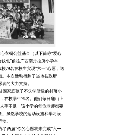
爱心衣橱公益基金（以下简称“爱心
金钱包”前往广西南丹拉所小学举
校79名在校生实现“六一”心愿，送
福。本次活动得到了当地县政府
愿者的大力支持。
贫困家庭孩子不失学所建的村落小
，在校学生79名。他们每日翻山上
，人手不足，该小学的每位老师都要
餐。虽然学校的运动设施和学习设
第08版
第09版
第10版
第11版
第
运动。
封面报道
封面报道
新闻
专题
办了两届“你的心愿我来完成”六一