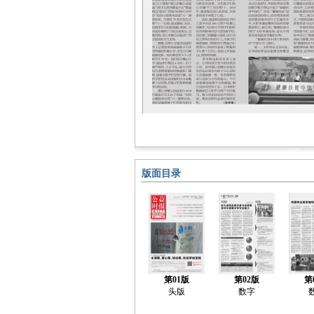
版面目录
第01版
第02版
第
头版
数字