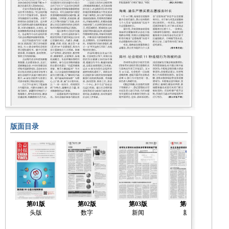
版面目录
第01版
第02版
第03版
第04版
头版
数字
新闻
新闻