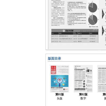
版面目录
第01版
第02版
第
头版
数字