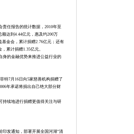
责任报告的统计数据，2010年至
额达到4.44亿元，惠及约200万
基金会，累计捐赠2.76亿元；还有
，累计捐赠1.35亿元。
自身的金融优势来推进公益行业的
特7月16日向5家慈善机构捐赠了
006年承诺将捐出自己绝大部分财
可持续地进行捐赠更值得关注与研
第08版
第09版
第10版
第11版
第
封面报道
封面报道
新闻
新闻
印发通知，部署开展全国河湖“清