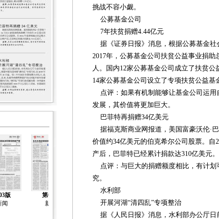
挑战不容小觑。
公募基金公司
7年扶贫捐赠4.44亿元
据《证券日报》消息，根据公募基金社会
2017年，公募基金公司扶贫公益事业捐助总
人。国内12家公募基金公司成立了扶贫公益
14家公募基金公司设立了专项扶贫公益基金
点评：如果有机制能够让基金公司运用
发展，其价值将更加巨大。
巴菲特再捐赠34亿美元
据福克斯商业网报道，美国富豪沃伦·巴菲
价值约34亿美元的伯克希尔公司股票。自2
产后，巴菲特已经累计捐款达310亿美元。
点评：与巨大的捐赠额度相比，有计划
究。
水利部
03版
第04版
第05版
第06版
第07版
开展河湖“清四乱”专项整治
新闻
新闻
新闻
新闻
新闻
据《人民日报》消息，水利部办公厅日前