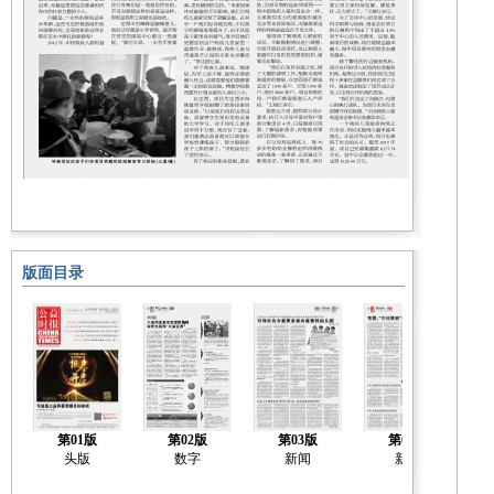
版面目录
第01版
第02版
第03版
第04版
头版
数字
新闻
新闻