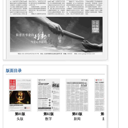
版面目录
第01版
第02版
第03版
第04版
头版
数字
新闻
新闻