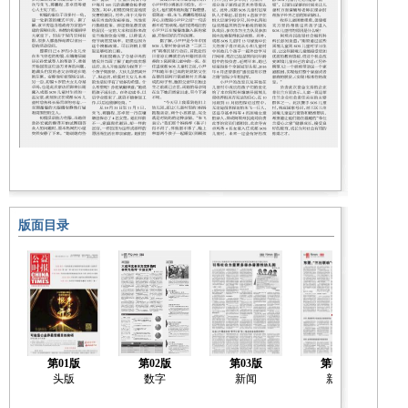
版面目录
第01版
第02版
第03版
第04版
头版
数字
新闻
新闻