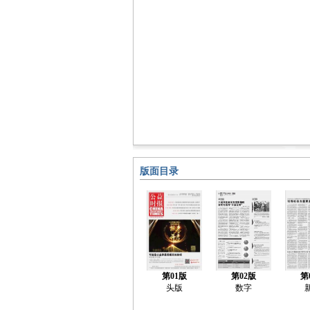
版面目录
第01版
第02版
第
头版
数字