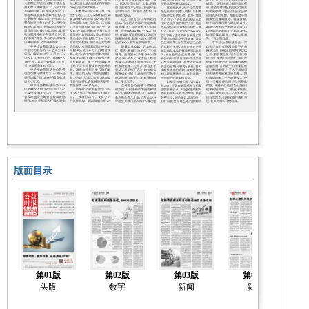
版面目录
第01版
第02版
第03版
第04版
头版
数字
新闻
新闻