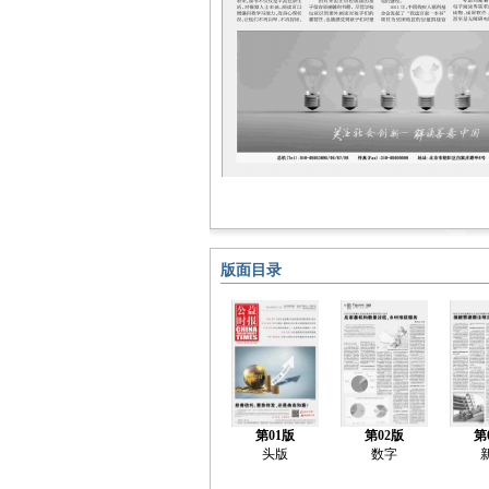
版面目录
第01版
第02版
第
头版
数字