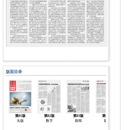
版面目录
第01版
第02版
第03版
第04版
头版
数字
新闻
新闻