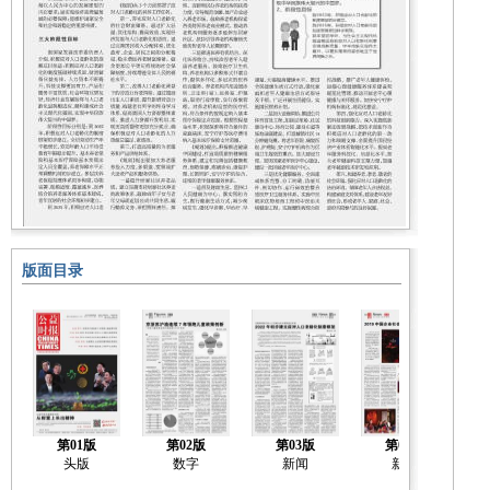
版面目录
第01版
第02版
第03版
第04版
头版
数字
新闻
新闻