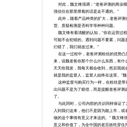
对此，魏文锋强调：“老爸评测的商业模
强信任在那里撑着的话是走不通的。”
此外，随着产品种类的扩大，老爸评测
货、质疑检测是否科学等种种问题。
魏文锋有着清醒的认知，“你在运营过程
可能不会犯错的。遇到问题不要紧，问题
们错了，我们就改过来。”
在这一过程中，老爸评测粉丝的优势凸显
来，说魏老爸你那个什么什么东西，有什
天天给我发，我每天都会收到，然后我就
就是我的监督人，监督人始终在这里。”
这种监督与购买行为一样，在粉丝是带
出问题不是为了赔偿，而是提醒老爸评测
了。
与此同时，公司内部的共识同样保证了方
入到我们这来，他们不是因为能上市，或
做的这个事情有意义才来这的。” 魏文锋
意义和价值了，为全中国的老百姓吃穿住