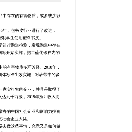
品中存在的有害物质，或多或少影
16年，包书皮行业进行了改进；
得强制学生使用塑料书皮。
小学进行跑道检测，发现跑道中存在
新国标开始实施，把二硫化碳在内的
的有害物质多环芳烃。2018年，
团体标准生效实施，对表带中的多
一家实打实的企业，并且是取得了
入达到千万级，2019年预计收入将
月举办的中国社会企业和影响力投资
年度社会企业大奖。
第08版
第09版
第10版
第11版
第
新闻
新闻
新闻
新闻
要去做这些事情，究竟又是如何做