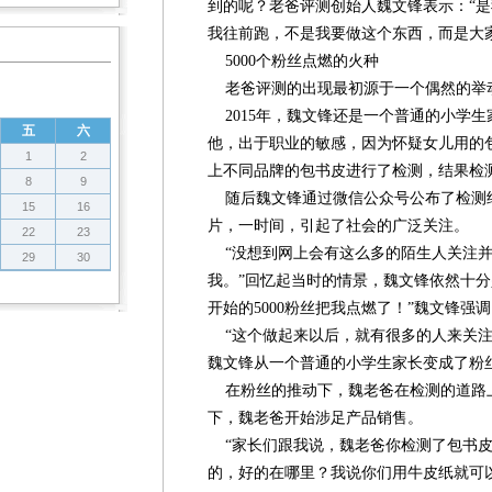
到的呢？老爸评测创始人魏文锋表示：“
我往前跑，不是我要做这个东西，而是大
5000个粉丝点燃的火种
老爸评测的出现最初源于一个偶然的举
2015年，魏文锋还是一个普通的小学
五
六
他，出于职业的敏感，因为怀疑女儿用的
1
2
上不同品牌的包书皮进行了检测，结果检
8
9
随后魏文锋通过微信公众号公布了检测
15
16
片，一时间，引起了社会的广泛关注。
22
23
“没想到网上会有这么多的陌生人关注并
29
30
我。”回忆起当时的情景，魏文锋依然十分
开始的5000粉丝把我点燃了！”魏文锋强
“这个做起来以后，就有很多的人来关注
魏文锋从一个普通的小学生家长变成了粉丝
在粉丝的推动下，魏老爸在检测的道路
下，魏老爸开始涉足产品销售。
“家长们跟我说，魏老爸你检测了包书皮
的，好的在哪里？我说你们用牛皮纸就可