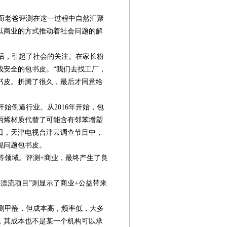
而老爸评测在这一过程中自然汇聚
以商业的方式推动着社会问题的解
光后，引起了社会的关注。在家长粉
成安全的包书皮。“我们去找工厂，
书皮。折腾了很久，最后才同意给
始倒逼行业。从2016年开始，包
丙烯材质代替了可能含有邻苯增塑
11日，天津电视台津云调查节目中，
现问题包书皮。
领域。评测+商业，最终产生了良
心漂流项目”则显示了商业+公益带来
测甲醛，但成本高，频率低，大多
，其成本也不是某一个机构可以承