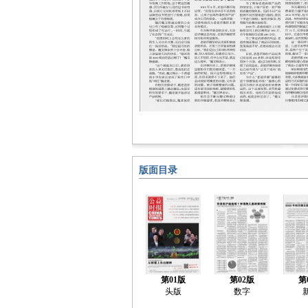
版面目录
第01版
第02版
第
头版
数字