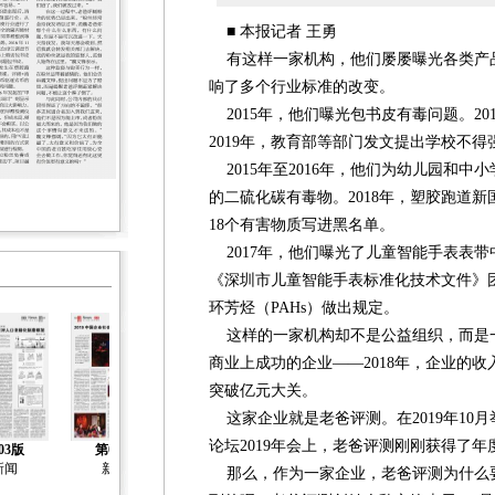
■ 本报记者 王勇
有这样一家机构，他们屡屡曝光各类产
响了多个行业标准的改变。
2015年，他们曝光包书皮有毒问题。20
2019年，教育部等部门发文提出学校不
2015年至2016年，他们为幼儿园和中
的二硫化碳有毒物。2018年，塑胶跑道
18个有害物质写进黑名单。
2017年，他们曝光了儿童智能手表表带中
《深圳市儿童智能手表标准化技术文件》
环芳烃（PAHs）做出规定。
这样的一家机构却不是公益组织，而是
商业上成功的企业——2018年，企业的收
突破亿元大关。
这家企业就是老爸评测。在2019年10
论坛2019年会上，老爸评测刚刚获得了
03版
第04版
第05版
第06版
第07版
新闻
新闻
新闻
新闻
新闻
那么，作为一家企业，老爸评测为什么