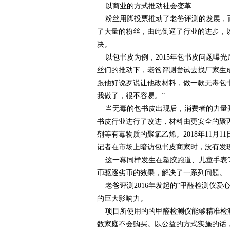
以商业的方式推动社会变革
粉丝用脚投票推动了老爸评测的发展，
了大量的粉丝，由此倒逼了行业的进步，
决。
以包书皮为例，2015年包书皮问题曝
丝们的推动下，老爸评测尝试去找厂家生
跟他好说歹说让他改材料，做一款无毒包
我做了，很不容易。”
当无毒的包书皮出现后，消费者的力量开
书皮行业进行了改进，材料由更安全的聚
剂等有毒物质的聚氯乙烯。2018年11月
记者在市场上暗访包书皮商家时，没有发
这一幕同样发生在塑胶跑道、儿童手表等
币驱逐劣币的效果，解决了一系列问题。
老爸评测2016年发起的“甲醛检测仪爱
的巨大影响力。
项目所使用的的甲醛检测仪能够精准检
数家庭不会购买。以公益的方式实施的话