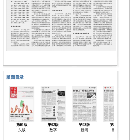
版面目录
第01版
第02版
第03版
第04版
头版
数字
新闻
新闻