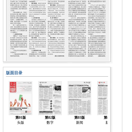
版面目录
第01版
第02版
第03版
第04版
头版
数字
新闻
新闻