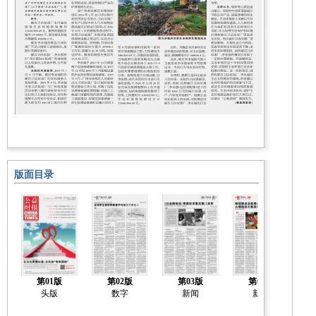
版面目录
第01版
第02版
第03版
第04版
头版
数字
新闻
新闻