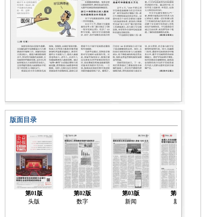
版面目录
第01版
第02版
第03版
第04版
头版
数字
新闻
新闻