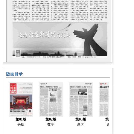
版面目录
第01版
第02版
第03版
第04版
头版
数字
新闻
新闻