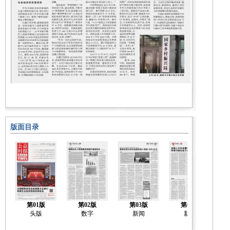
版面目录
第01版
第02版
第03版
第04版
头版
数字
新闻
新闻