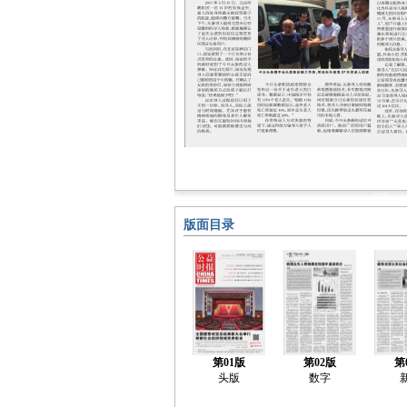
版面目录
第01版
第02版
第
头版
数字