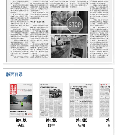
版面目录
第01版
第02版
第03版
第04版
头版
数字
新闻
新闻