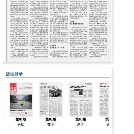
版面目录
第01版
第02版
第03版
第04版
头版
数字
新闻
新闻